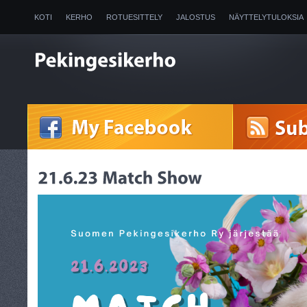
KOTI
KERHO
ROTUESITTELY
JALOSTUS
NÄYTTELYTULOKSIA
2025