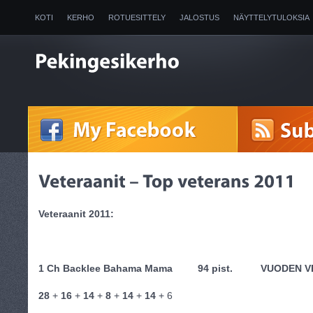
KOTI
KERHO
ROTUESITTELY
JALOSTUS
NÄYTTELYTULOKSIA
2025
Veteraanit 2011:
1 Ch Backlee Bahama Mama 94 pist. VUODEN V
28
+
16
+
14
+
8
+
14
+
14
+ 6