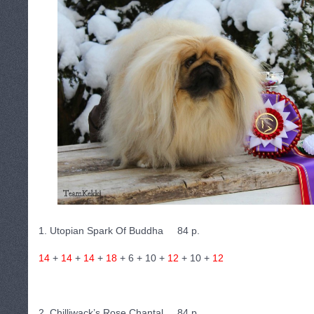
1. Utopian Spark Of Buddha 84 p.
14
+
14
+
14
+
18
+ 6 + 10 +
12
+ 10 +
12
2. Chilliwack’s Rose Chantal 84 p.