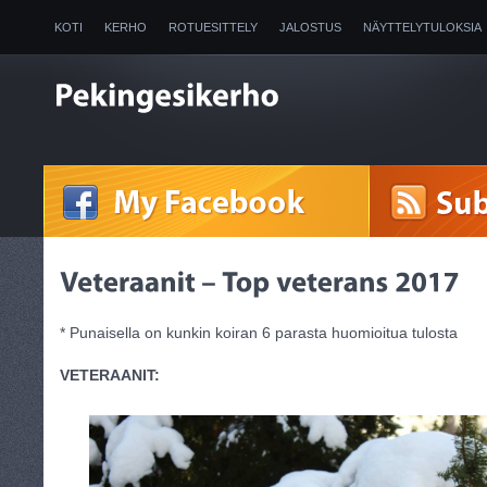
KOTI
KERHO
ROTUESITTELY
JALOSTUS
NÄYTTELYTULOKSIA
2025
* Punaisella on kunkin koiran 6 parasta huomioitua tulosta
VETERAANIT: