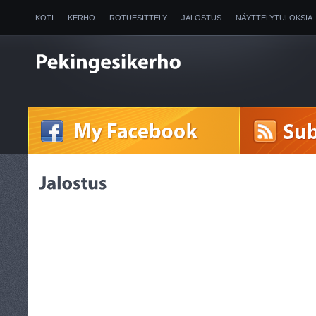
KOTI
KERHO
ROTUESITTELY
JALOSTUS
NÄYTTELYTULOKSIA
2025