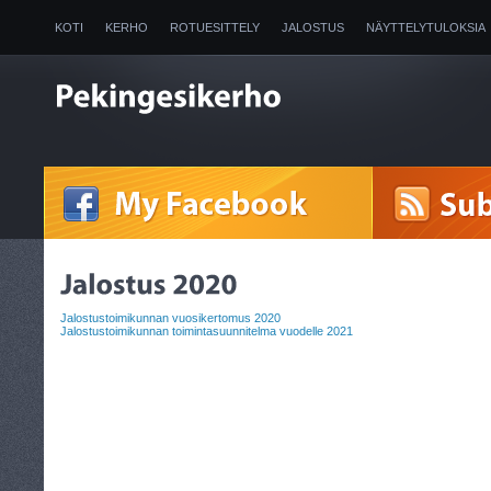
KOTI
KERHO
ROTUESITTELY
JALOSTUS
NÄYTTELYTULOKSIA
2025
Jalostustoimikunnan vuosikertomus 2020
Jalostustoimikunnan toimintasuunnitelma vuodelle 2021