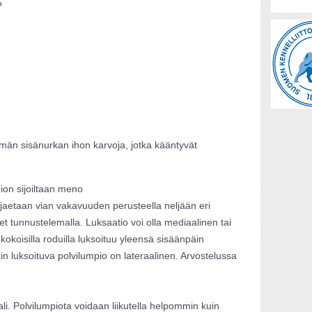
5
ilmän sisänurkan ihon karvoja, jotka kääntyvät
ion sijoiltaan meno
 jaetaan vian vakavuuden perusteella neljään eri
vet tunnustelemalla. Luksaatio voi olla mediaalinen tai
 kokoisilla roduilla luksoituu yleensä sisäänpäin
in luksoituva polvilumpio on lateraalinen. Arvostelussa
li. Polvilumpiota voidaan liikutella helpommin kuin