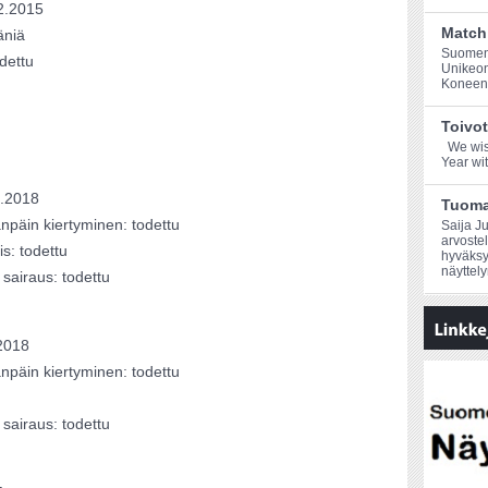
.2015
Match
äniä
Suomen 
dettu
Unikeo
Koneen k
Toivot
We wis
Year with
.2018
Tuoma
npäin kiertyminen: todettu
Saija Ju
arvoste
is: todettu
hyväksy
näyttelyn
sairaus: todettu
2018
npäin kiertyminen: todettu
sairaus: todettu