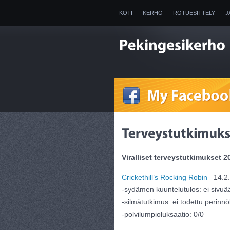
KOTI
KERHO
ROTUESITTELY
J
2025
Viralliset terveystutkimukset 2
Crickethill’s Rocking Robin
14.2.
-sydämen kuuntelutulos: ei sivuä
-silmätutkimus: ei todettu perinnö
-polvilumpioluksaatio: 0/0