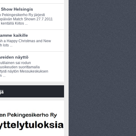
 Show Helsingis
Pekingesikerho Ry järjesti
npäivän Match Shown 27.7.2011
entällä Kiitos ...
amme kaikille
h a Happy Christmas and New
 lots ...
reiden näyttö
utilainen sai rodun
luoikeuden suorittamalla
tysti näytön Messukeskuksen
 ...