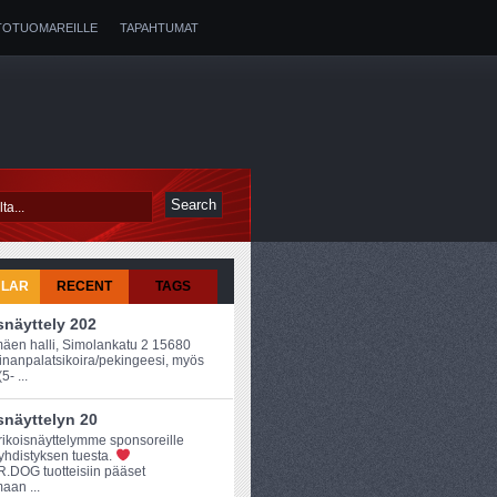
OTUOMAREILLE
TAPAHTUMAT
ULAR
RECENT
TAGS
snäyttely 202
en halli, Simolankatu 2 15680
kiinanpalatsikoira/pekingeesi, myös
5- ...
snäyttelyn 20
Erikoisnäyttelymme sponsoreille
yhdistyksen tuesta.
DOG tuotteisiin pääset
aan ...