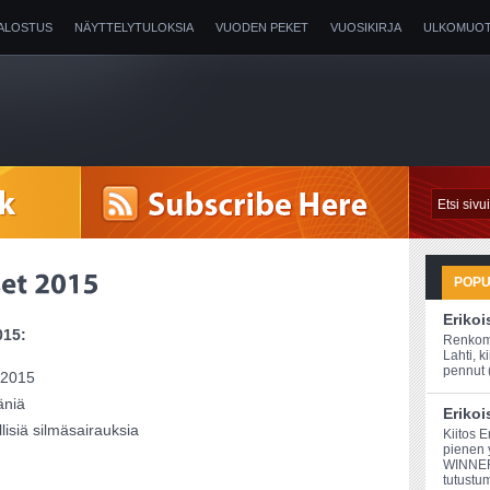
ALOSTUS
NÄYTTELYTULOKSIA
VUODEN PEKET
VUOSIKIRJA
ULKOMUOT
POP
Erikoi
015:
Renkomä
Lahti, 
pennut (
2015
äniä
Erikoi
llisiä silmäsairauksia
Kiitos 
pienen 
WINNER.
tutustum