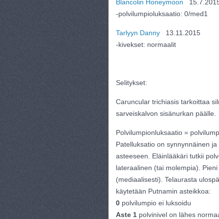
Blancolin Honeymoon
15.7.201
-polvilumpioluksaatio: 0/med1
Tarlyyn Danny
13.11.2015
-kivekset: normaalit
Selitykset:
Caruncular trichiasis tarkoittaa s
sarveiskalvon sisänurkan päälle.
Polvilumpionluksaatio = polvilump
Patelluksatio on synnynnäinen ja
asteeseen. Eläinlääkäri tutkii pol
lateraalinen (tai molempia). Pieni
(mediaalisesti). Telaurasta ulospä
käytetään Putnamin asteikkoa:
0
polvilumpio ei luksoidu
Aste 1
polvinivel on lähes normaa