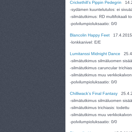
Crickethill’s Pippin Pedegrin
14.2
-sydämen kuuntelutulos: ei sivuä
-silmätutkimus: RD multifokaali to
-polvilumpioluksaatio: 0/0
Blancolin Happy Feet
17.4.2015
-lonkkanivel: E/E
Lumitanssi Midnight Dance
25.4
-silmätutkimus silmäluomen sisää
-silmätutkimus caruncular trichias
-silmätutkimus muu verkkokalvon 
-polvilumpioluksaatio: 0/0
Chilliwack’s Final Fantasy
25.4.
-silmätutkimus silmäluomen sisää
-silmätutkimus trichiasis: todettu
-silmätutkimus muu verkkokalvon 
-polvilumpioluksaatio: 0/0