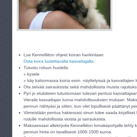
Lue Kennelliiton ohjeet koiran hankintaan:
Osta koira luotettavalta kasvattajalta.
Tutustu rotuun huolella:
» kysele
» käy katsomassa koiria esim. näyttelyissä ja kasvattajien 
Ota selvää sairauksista sekä mahdollisista muista rajoituksi
Pyri jo etukäteen tutustumaan tulevan pentusi kasvattaja
Vieraile kasvattajan luona mahdollisuuksien mukaan. Ma
pennun nähtyäsi ja sitten, kun olet lopullisesti päättänyt p
Viimeistään pentua hakiessasi sinun tulee saada kirjalliset h
rodulle mahdollisista vioista ja sairauksista.
Maksaessasi allekirjoita Kennelliiton lomakepohjalle teht
pennun hinta on tavallisesti 1000-1500 euroa.