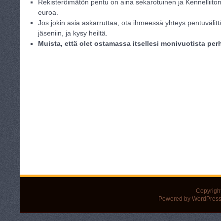
Rekisteröimätön pentu on aina sekarotuinen ja Kennelliit
euroa.
Jos jokin asia askarruttaa, ota ihmeessä yhteys pentuvälitt
jäseniin, ja kysy heiltä.
Muista, että olet ostamassa itsellesi monivuotista pe
Copyrigh
Powered by WordPress 