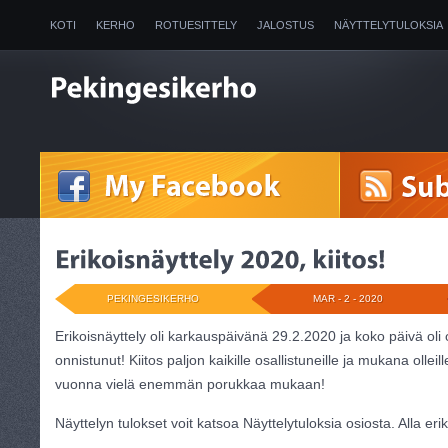
KOTI
KERHO
ROTUESITTELY
JALOSTUS
NÄYTTELYTULOKSIA
2025
PEKINGESIKERHO
MAR - 2 - 2020
Erikoisnäyttely oli karkauspäivänä 29.2.2020 ja koko päivä ol
onnistunut! Kiitos paljon kaikille osallistuneille ja mukana ollei
vuonna vielä enemmän porukkaa mukaan!
Näyttelyn tulokset voit katsoa Näyttelytuloksia osiosta. Alla eri