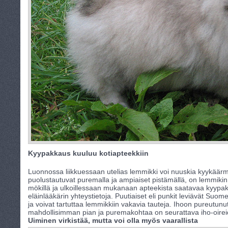
Kyypakkaus kuuluu kotiapteekkiin
Luonnossa liikkuessaan utelias lemmikki voi nuuskia kyykäärme
puolustautuvat puremalla ja ampiaiset pistämällä, on lemmikin
mökillä ja ulkoillessaan mukanaan apteekista saatavaa kyypak
eläinlääkärin yhteystietoja. Puutiaiset eli punkit leviävät Su
ja voivat tartuttaa lemmikkiin vakavia tauteja. Ihoon pureutunu
mahdollisimman pian ja puremakohtaa on seurattava iho-oirei
Uiminen virkistää, mutta voi olla myös vaarallista