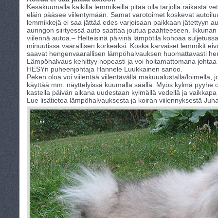
Kesäkuumalla kaikilla lemmikeillä pitää olla tarjolla raikasta ve
eläin pääsee viilentymään. Samat varotoimet koskevat autoilua
lemmikkejä ei saa jättää edes varjoisaan paikkaan jätettyyn au
auringon siirtyessä auto saattaa joutua paahteeseen. Ikkunan 
viilennä autoa.– Helteisinä päivinä lämpötila kohoaa suljetu
minuutissa vaarallisen korkeaksi. Koska karvaiset lemmikit eiv
saavat hengenvaarallisen lämpöhalvauksen huomattavasti her
Lämpöhalvaus kehittyy nopeasti ja voi hoitamattomana johta
HESYn puheenjohtaja Hannele Luukkainen sanoo.
Peken oloa voi viilentää viilentävällä makuualustalla/loimella, 
käyttää mm. näyttelyissä kuumalla säällä. Myös kylmä pyyhe o
kastella päivän aikana uudestaan kylmällä vedellä ja vaikkap
Lue lisätietoa lämpöhalvauksesta ja koiran viilennyksestä Ju