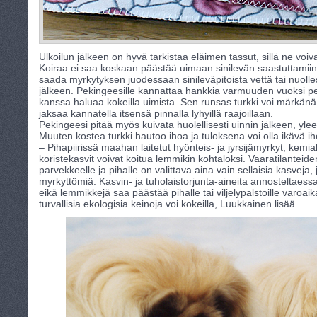
Ulkoilun jälkeen on hyvä tarkistaa eläimen tassut, sillä ne voiva
Koiraa ei saa koskaan päästää uimaan sinilevän saastuttamiin ve
saada myrkytyksen juodessaan sinileväpitoista vettä tai nuoll
jälkeen. Pekingeesille kannattaa hankkia varmuuden vuoksi pela
kanssa haluaa kokeilla uimista. Sen runsas turkki voi märkänä o
jaksaa kannatella itsensä pinnalla lyhyillä raajoillaan.
Pekingeesi pitää myös kuivata huolellisesti uinnin jälkeen, yle
Muuten kostea turkki hautoo ihoa ja tuloksena voi olla ikävä ih
– Pihapiirissä maahan laitetut hyönteis- ja jyrsijämyrkyt, kemiall
koristekasvit voivat koitua lemmikin kohtaloksi. Vaaratilanteiden
parvekkeelle ja pihalle on valittava aina vain sellaisia kasveja, 
myrkyttömiä. Kasvin- ja tuholaistorjunta-aineita annosteltaess
eikä lemmikkejä saa päästää pihalle tai viljelypalstoille varoa
turvallisia ekologisia keinoja voi kokeilla, Luukkainen lisää.