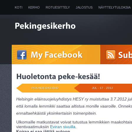
KOTI
KERHO
ROTUESITTELY
JALOSTUS
NÄYTTELYTULOKSIA
2025
PEKINGESIKERHO
JUL - 17 - 2012
Helsingin eläinsuojeluyhdistys HESY ry muistuttaa 3.7.2012 j
että lomalla lemmikki saattaa altistua monille vaaroille. Onneksi
ennaltaehkäistä yksinkertaisin toimenpitein.
Ulkomaille matkustavat voivat tutustua lemmikkien maakohtaisii
vientivaatimuksiin
Eviran sivuilla
.
Koiraa ei saa jättää autoon