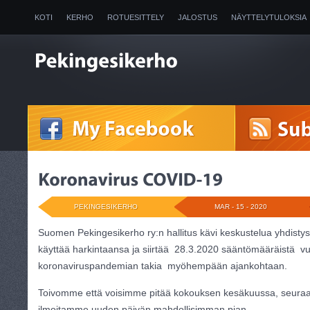
KOTI
KERHO
ROTUESITTELY
JALOSTUS
NÄYTTELYTULOKSIA
2025
PEKINGESIKERHO
MAR - 15 - 2020
Suomen Pekingesikerho ry:n hallitus kävi keskustelua yhdistys
käyttää harkintaansa ja siirtää 28.3.2020 sääntömääräistä v
koronaviruspandemian takia myöhempään ajankohtaan.
Toivomme että voisimme pitää kokouksen kesäkuussa, seuraam
ilmoitamme uuden päivän mahdollisimman pian.