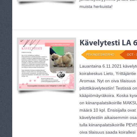
muista herkuista!
PEKINGESIKERHO
OCT - 
Lauantaina 6.11.2021 kävelyte
koirakeskus Lieto, Yrittäjänti
Aromaa. Nyt on oiva tilaisuus 
pilottikävelytestiin! Testissä 
kääpiömäyräkoira. Koska kysee
on kiinanpalatsikoirille MAKS
määrä 10 kpl. Ensisijalla ovat 
kävelytestiin aikaisemmin osal
tulla kiinanpalatsikoirille PEV
oiva tilaisuus saada koirallesi