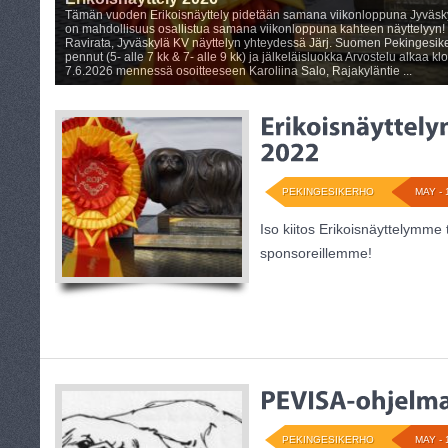
Erikoisnäyttely 2026
Tämän vuoden Erikoisnäyttely pidetään samana viikonloppuna Jyväskyl
on mahdollisuus osallistua samana viikonloppuna kahteen näyttelyyn! 2
Ravirata, Jyväskylä KV näyttelyn yhteydessä Järj. Suomen Pekingesike
pennut (5- alle 7 kk & 7- alle 9 kk) ja jälkeläisluokka Arvostelu alkaa kl
7.6.2026 mennessä osoitteeseen Karoliina Salo, Rajakyläntie ...
PEKINGESIKERHO
MAY - 
Iso kiitos Erikoisnäyttelymme
sponsoreillemme!
PEKINGESIKERHO
MAY - 