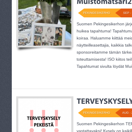
PEKINGESIKERHO
SEP - 
Suomen Pekingesikerhon järj
huikea tapahtuma! Tapahtuma
koiraa. Haluamme kiittää mei
näytteilleasettajia, kaikkia ta
sponsoreitamme tämän tärke
toteuttamisesta! ISO kiitos tei
Tapahtumat sivulta löydät Mui
PEKINGESIKERHO
AUG - 
Suomen Pekingesikerhon TE
vastattavaksi! Kysely on kaikil