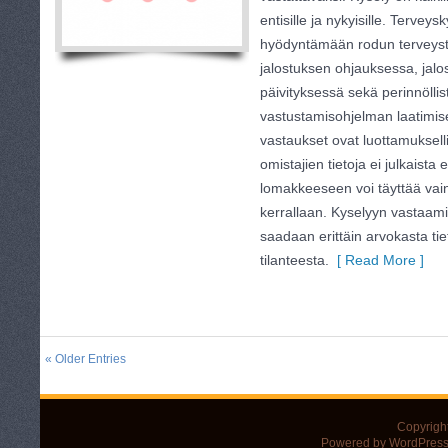
entisille ja nykyisille. Terveys
hyödyntämään rodun terveysti
jalostuksen ohjauksessa, jalo
päivityksessä sekä perinnöllis
vastustamisohjelman laatimis
vastaukset ovat luottamuksellis
omistajien tietoja ei julkaista
lomakkeeseen voi täyttää vain
kerrallaan. Kyselyyn vastaamin
saadaan erittäin arvokasta ti
tilanteesta.
[ Read More ]
« Older Entries
Copyrigh
Powered by WordPress 