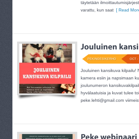
täytetään ilmoittautumisjärjes
varattu, kun saat
[ Read More
PEKINGESIKERHO
OCT - 
Jouluinen kansikuva kilpailu! 
kamera esiin ja napsimaan ku
joulunumeron kansikuvakilpail
hyvälaatuisia ja kuvat tulee to
peke.lehti@gmail.com viimei